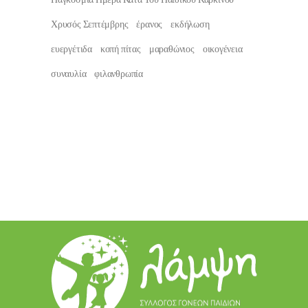
Χρυσός Σεπτέμβρης
έρανος
εκδήλωση
ευεργέτιδα
κοπή πίτας
μαραθώνιος
οικογένεια
συναυλία
φιλανθρωπία