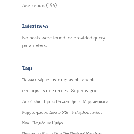
(194)
Ανακοινώσεις
Latest news
No posts were found for provided query
parameters.
Tags
Bazaar Λάμψη
caringiscool
ebook
ecocups
shineheroes
Superleague
Αιμοδοσία
Ημέρα Εθελοντισμού
Μηχανογραφικό
Μηχανογραφικό Δελτίο 5%
Νέλη Βυζαντιάδου
Νεα
Παγκόσμια Ημέρα
Παγκόσμια Ημέρα Κατά Του Παιδικού Καρκίνου