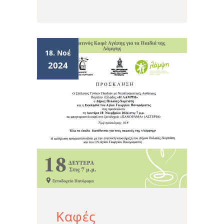
18. Νοέ
2024
Καφές