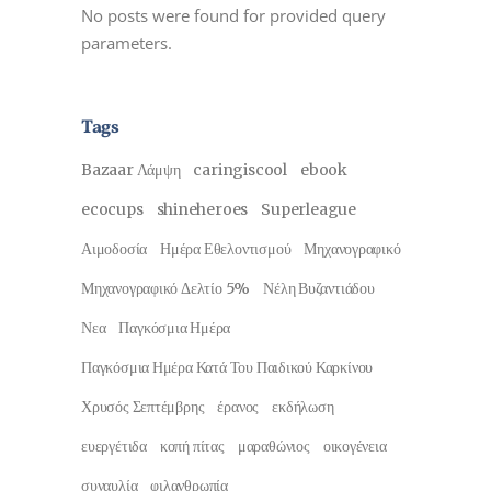
No posts were found for provided query
parameters.
Tags
Bazaar Λάμψη
caringiscool
ebook
ecocups
shineheroes
Superleague
Αιμοδοσία
Ημέρα Εθελοντισμού
Μηχανογραφικό
Μηχανογραφικό Δελτίο 5%
Νέλη Βυζαντιάδου
Νεα
Παγκόσμια Ημέρα
Παγκόσμια Ημέρα Κατά Του Παιδικού Καρκίνου
Χρυσός Σεπτέμβρης
έρανος
εκδήλωση
ευεργέτιδα
κοπή πίτας
μαραθώνιος
οικογένεια
συναυλία
φιλανθρωπία