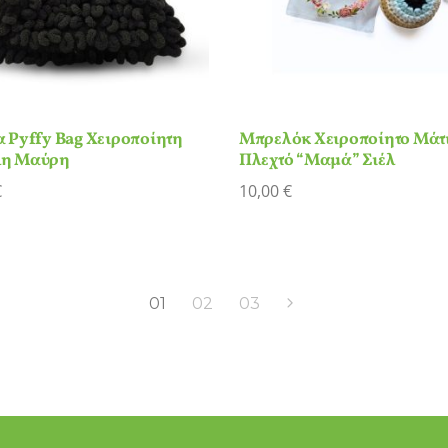
 Pyffy Bag Χειροποίητη
Μπρελόκ Χειροποίητο Μάτ
η Μαύρη
Πλεχτό “Μαμά” Σιέλ
€
10,00
€
01
02
03