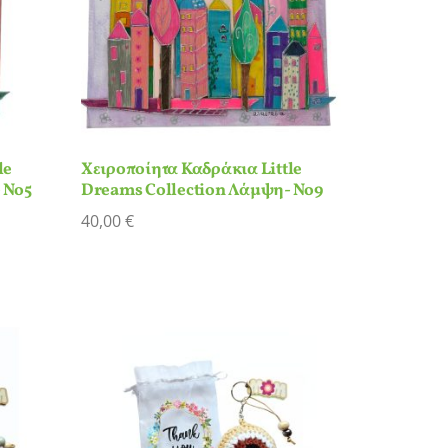
le
Χειροποίητα Καδράκια Little
 Νο5
Dreams Collection Λάμψη- Νο9
40,00
€