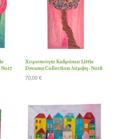
le
Χειροποίητα Καδράκια Little
 Νο17
Dreams Collection Λάμψη- Νο18
70,00
€