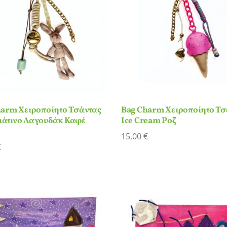
harm Χειροποίητο Τσάντας
Bag Charm Χειροποίητο Τσ
άτινο Λαγουδάκ Καφέ
Ice Cream Ροζ
15,00
€
€