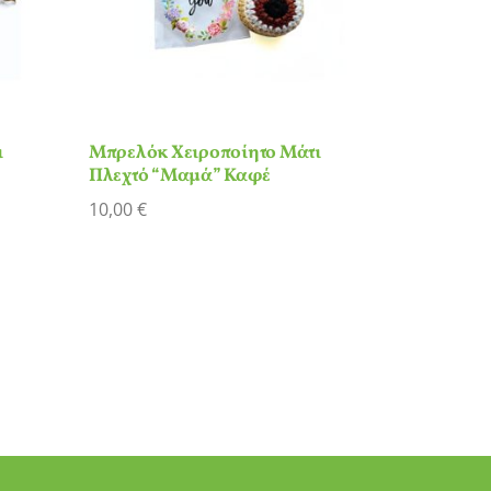
ι
Μπρελόκ Χειροποίητο Μάτι
Πλεχτό “Μαμά” Καφέ
10,00
€