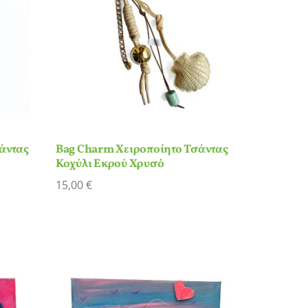
άντας
Bag Charm Χειροποίητο Τσάντας
Κοχύλι Εκρού Χρυσό
15,00
€