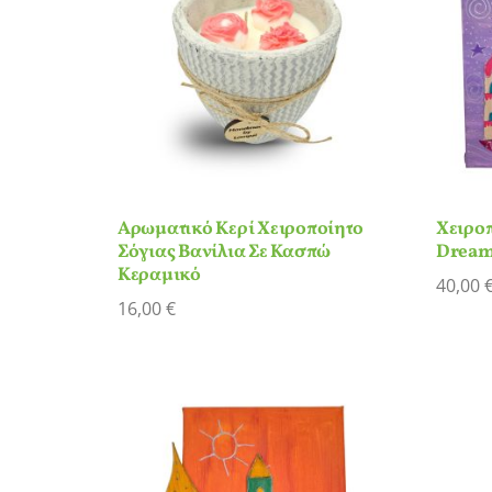
Αρωματικό Κερί Χειροποίητο
Χειροπ
Σόγιας Βανίλια Σε Κασπώ
Dream
Κεραμικό
40,00
16,00
€