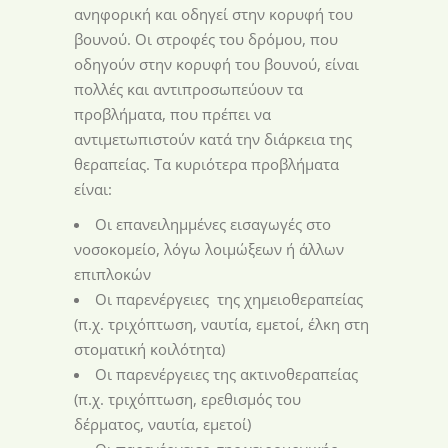
ανηφορική και οδηγεί στην κορυφή του
βουνού. Οι στροφές του δρόμου, που
οδηγούν στην κορυφή του βουνού, είναι
πολλές και αντιπροσωπεύουν τα
προβλήματα, που πρέπει να
αντιμετωπιστούν κατά την διάρκεια της
θεραπείας. Τα κυριότερα προβλήματα
είναι:
Οι επανειλημμένες εισαγωγές στο
νοσοκομείο, λόγω λοιμώξεων ή άλλων
επιπλοκών
Οι παρενέργειες της χημειοθεραπείας
(π.χ. τριχόπτωση, ναυτία, εμετοί, έλκη στη
στοματική κοιλότητα)
Οι παρενέργειες της ακτινοθεραπείας
(π.χ. τριχόπτωση, ερεθισμός του
δέρματος, ναυτία, εμετοί)