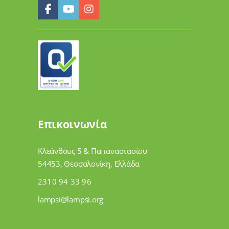
Επικοινωνία
Κλεάνθους 5 & Παπαναστασίου
54453, Θεσσαλονίκη, Ελλάδα
2310 94 33 96
lampsi@lampsi.org