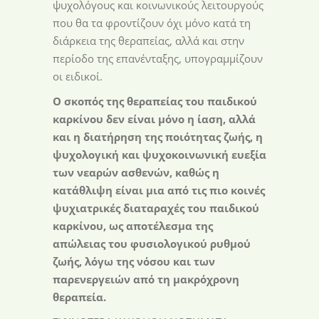
ψυχολόγους και κοινωνικούς λειτουργούς
που θα τα φροντίζουν όχι μόνο κατά τη
διάρκεια της θεραπείας, αλλά και στην
περίοδο της επανένταξης, υπογραμμίζουν
οι ειδικοί.
Ο σκοπός της θεραπείας του παιδικού
καρκίνου δεν είναι μόνο η ίαση, αλλά
και η διατήρηση της ποιότητας ζωής, η
ψυχολογική και ψυχοκοινωνική ευεξία
των νεαρών ασθενών, καθώς η
κατάθλιψη είναι μια από τις πιο κοινές
ψυχιατρικές διαταραχές του παιδικού
καρκίνου, ως αποτέλεσμα της
απώλειας του φυσιολογικού ρυθμού
ζωής, λόγω της νόσου και των
παρενεργειών από τη μακρόχρονη
θεραπεία.