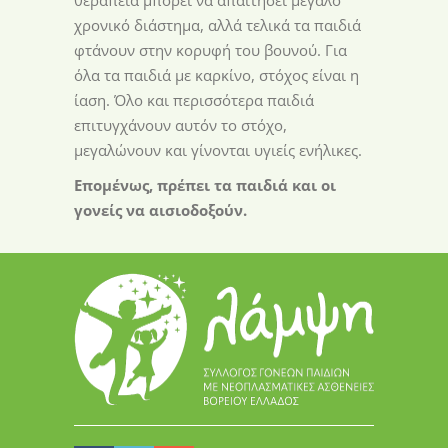
θεραπεία μπορεί να απαιτήσει μεγάλο
χρονικό διάστημα, αλλά τελικά τα παιδιά
φτάνουν στην κορυφή του βουνού. Για
όλα τα παιδιά με καρκίνο, στόχος είναι η
ίαση. Όλο και περισσότερα παιδιά
επιτυγχάνουν αυτόν το στόχο,
μεγαλώνουν και γίνονται υγιείς ενήλικες.
Επομένως, πρέπει τα παιδιά και οι
γονείς να αισιοδοξούν.