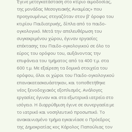
Έγινε μετεγκατάσταση στο κτίριο αιμοδοσίας,
της μονάδας Μεσογειακής Αναιμίας» που
προηγουμένως στεγαζόταν στον β' όροφο του
κτιρίου Παιδιατρικής, δίπλα από το παιδο-
ογκολογικό. Μετά την απελευθέρωση του
συγκεκριμένου χώρου, έγιναν εργασίες
επέκτασης του Παιδο-ογκολογικού σε όλο το
εύρος του ορόφου του, αυξάνοντας την
επιφάνεια του τμήματος από τα 400 τ.μ. στα
600 τ.μ. Με εξαίρεση τα δομικά στοιχεία του
ορόφου, όλοι οι χώροι του Παιδο-ογκολογικού
επανακατασκευάστηκαν, και τοποθετήθηκε
νέος ξενοδοχιακός εξοπλισμός. Ανάλογες
εργασίες έγιναν και στα εξωτερικά ιατρεία στο
ισόγειο. Η διαρρύθμιση έγινε σε συνεργασία με
το ιατρικό και νοσηλευτικό προσωπικό. Το
ανακαινισμένο τμήμα εγκαινίασε ο Πρόεδρος
της Δημοκρατίας κος Κάρολος Παπούλιας τον