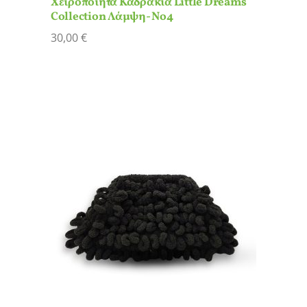
Χειροποίητα Καδράκια Little Dreams
Collection Λάμψη- Νο4
30,00
€