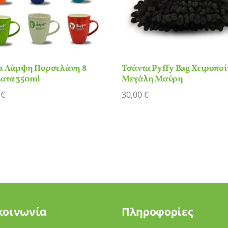
α Λάμψη Πορσελάνη 8
Τσάντα Pyffy Bag Χειροποί
ατα 350ml
Μεγάλη Μαύρη
0
€
30,00
€
κοινωνία
Πληροφορίες