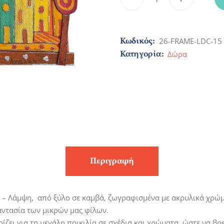
Κωδικός:
26-FRAME-LDC-15
Κατηγορία:
Δώρα
Περιγραφή
on – Λάμψη, από ξύλο σε καμβά, ζωγραφισμένα με ακρυλικά χρώμ
αντασία των μικρών μας φίλων.
ωρίζει για τη μεγάλη ποικιλία σε σχέδια και χρώματα, ώστε να β