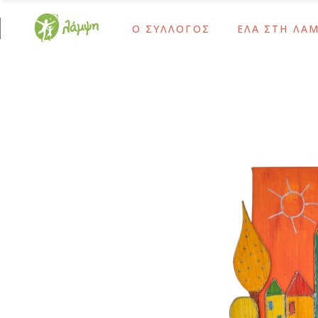
Ο ΣΥΛΛΟΓΟΣ
ΕΛΑ ΣΤΗ ΛΑ
Ίδρυση και Σκοπός
Ως Τακτικό Μέλο
Το Έργο Μας
Ως Αρωγό Μέλος
Χρονολόγιο
Γίνε Εθελοντής 
Ίδρυση και Σκοπός
Ως Τακτικό Μέλο
Διοικητικό Συμβούλιο – Προσωπικό
Ως Δότης Αιμοπ
Το Έργο Μας
Ως Αρωγό Μέλος
Ψυχοκοινωνική Ομάδα
Ως Δότης Μυελο
Χρονολόγιο
Γίνε Εθελοντής 
Ομάδα Δράμας
Με Εταιρικές Δρ
Διοικητικό Συμβούλιο – Προσωπικό
Ως Δότης Αιμοπε
Οι Εθελοντές Μας
Ψυχοκοινωνική Ομάδα
Ως Δότης Μυελο
Καρκίνος Παιδικής-Εφηβικής Ηλικίας
Ομάδα Δράμας
Με Εταιρικές Δρ
Μετά τη Θεραπεία
Οι Εθελοντές Μας
Καρκίνος Παιδικής-Εφηβικής Ηλικίας
Μετά τη Θεραπεία