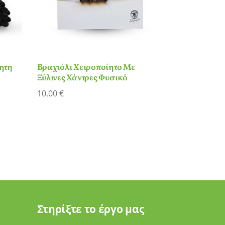
ητη
Βραχιόλι Χειροποίητο Με
Ξύλινες Χάντρες Φυσικό
10,00
€
Στηρίξτε το έργο μας