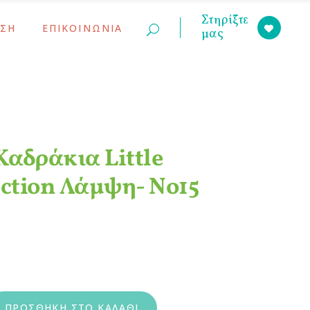
Στηρίξτε
ΣΗ
ΕΠΙΚΟΙΝΩΝΙΑ
μας
ινώσεις
ς Γονέων
ινώσεις
ς Γονέων
Καδράκια Little
ction Λάμψη- Νο15
ttle Dreams Collection Λάμψη- Νο15 quantity
ΠΡΟΣΘΉΚΗ ΣΤΟ ΚΑΛΆΘΙ