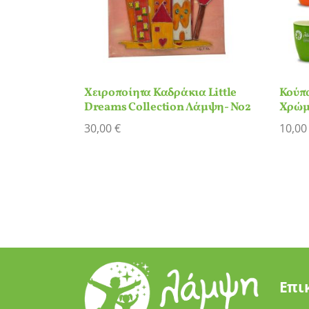
Χειροποίητα Καδράκια Little
Κούπ
Dreams Collection Λάμψη- Νο2
Χρώμ
30,00
€
10,0
Επι