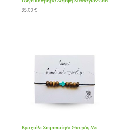
Γούρι Κόσμημα Λάμψη Μενταγιόν Gun
35,00
€
Βραχιόλι Χειροποίητο Σταυρός Με