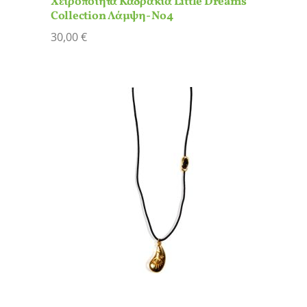
Χειροποίητα Καδράκια Little Dreams
Collection Λάμψη- Νο4
30,00
€