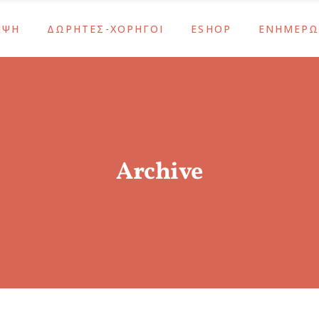
ΜΨΗ
ΔΩΡΗΤΕΣ-ΧΟΡΗΓΟΙ
ESHOP
ΕΝΗΜΕΡΩ
ς
Υποστηρίξτε το Έργο Μας
Λάμψη
Νέα – Ανακο
Αθανασία Τσακίρη
Κοσμήματα – Αξεσουάρ
Ενημερώσει
Μας
ΙΣΝ / SNF
Σχολικά & Είδη Γραφείου
Εκδηλώσεις
ς
Υποστηρίξτε το Έργο Μας
Λάμψη
Νέα – Ανακο
εταλίων
Χορηγοί-Υποστηρικτές
Δώρα
Αθανασία Τσακίρη
Κοσμήματα – Αξεσουάρ
Ενημερώσει
ύ Των Οστών
Εποχιακά
Μας
ΙΣΝ / SNF
Σχολικά & Είδη Γραφείου
Εκδηλώσεις
άσεις ΕΚΕ
Archive
εταλίων
Χορηγοί-Υποστηρικτές
Δώρα
ύ Των Οστών
Εποχιακά
άσεις ΕΚΕ