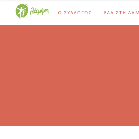
Ο ΣΥΛΛΟΓΟΣ
ΕΛΑ ΣΤΗ ΛΑ
Ίδρυση και Σκοπός
Ως Τακτικό Μέλο
Το Έργο Μας
Ως Αρωγό Μέλος
Χρονολόγιο
Γίνε Εθελοντής 
Ίδρυση και Σκοπός
Ως Τακτικό Μέλο
Διοικητικό Συμβούλιο – Προσωπικό
Ως Δότης Αιμοπ
Το Έργο Μας
Ως Αρωγό Μέλος
Ψυχοκοινωνική Ομάδα
Ως Δότης Μυελο
Χρονολόγιο
Γίνε Εθελοντής 
Ομάδα Δράμας
Με Εταιρικές Δρ
Διοικητικό Συμβούλιο – Προσωπικό
Ως Δότης Αιμοπ
Οι Εθελοντές Μας
Ψυχοκοινωνική Ομάδα
Ως Δότης Μυελο
Καρκίνος Παιδικής-Εφηβικής Ηλικίας
Ομάδα Δράμας
Με Εταιρικές Δρ
Μετά τη Θεραπεία
Οι Εθελοντές Μας
Καρκίνος Παιδικής-Εφηβικής Ηλικίας
Μετά τη Θεραπεία