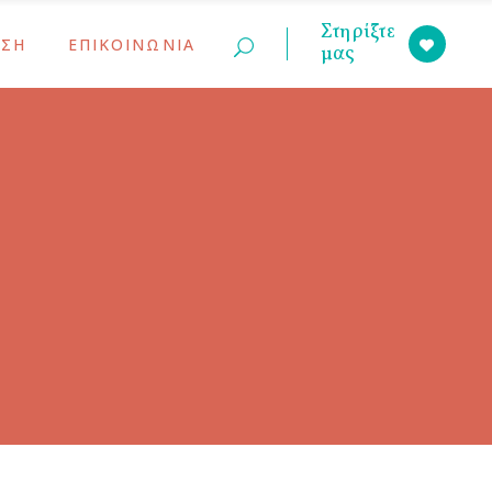
Στηρίξτε
ΣΗ
ΕΠΙΚΟΙΝΩΝΙΑ
μας
ινώσεις
ς Γονέων
ινώσεις
ς Γονέων