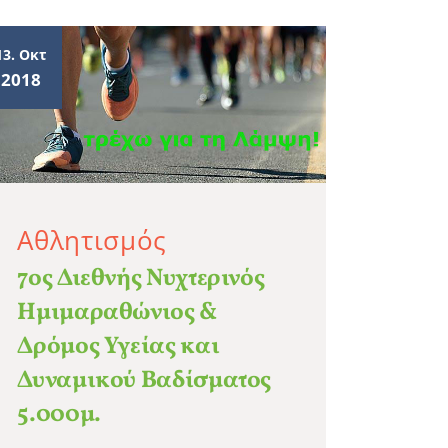
13. Οκτ
2018
Αθλητισμός
7ος Διεθνής Νυχτερινός
Ημιμαραθώνιος &
Δρόμος Υγείας και
Δυναμικού Βαδίσματος
5.000μ.