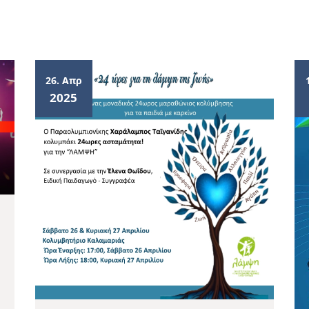
26. Απρ
2025