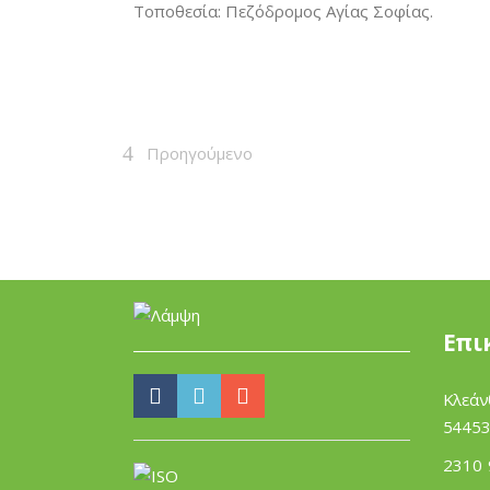
Τοποθεσία: Πεζόδρομος Αγίας Σοφίας.
Προηγούμενο
Επι
Κλεάν
54453
2310 