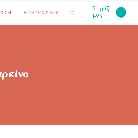
Στηρίξτε
ΡΩΣΗ
ΕΠΙΚΟΙΝΩΝΙΑ
μας
κοινώσεις
ις Γονέων
υ
ς
κοινώσεις
ις Γονέων
υ
ς
αρκίνο