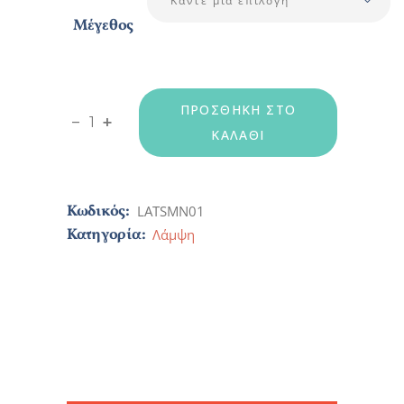
Κάντε μία επιλογή
Μέγεθος
ΠΡΟΣΘΉΚΗ ΣΤΟ
T-shirt Λάμψη Ανδρικό quantity
-
+
ΚΑΛΆΘΙ
Κωδικός:
LATSMN01
Κατηγορία:
Λάμψη