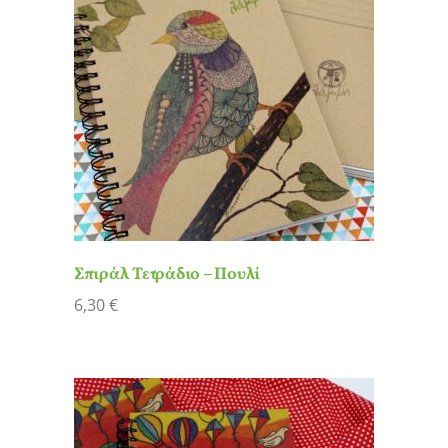
Σπιράλ Τετράδιο – Πουλί
6,30
€