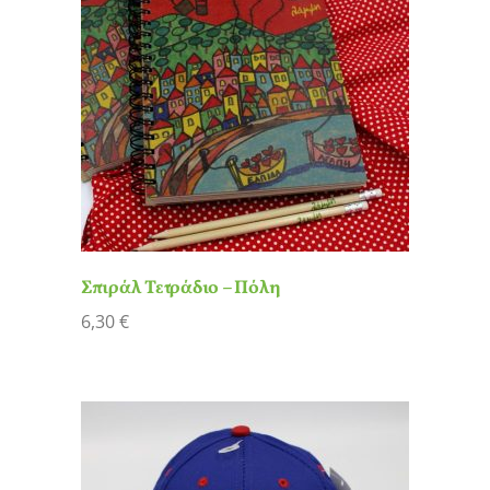
Σπιράλ Τετράδιο – Πόλη
6,30
€