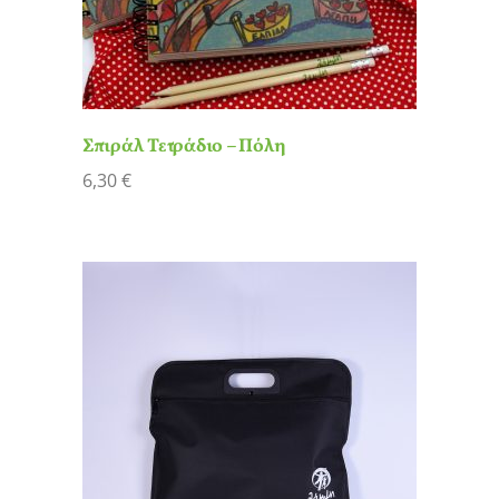
Σπιράλ Τετράδιο – Πόλη
6,30
€