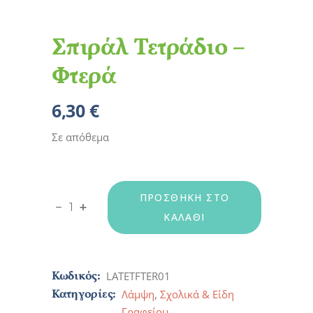
Σπιράλ Τετράδιο –
Φτερά
6,30
€
Σε απόθεμα
ΠΡΟΣΘΉΚΗ ΣΤΟ
Σπιράλ Τετράδιο - Φτερά quantity
-
+
ΚΑΛΆΘΙ
Κωδικός:
LATETFTER01
Κατηγορίες:
Λάμψη
,
Σχολικά & Είδη
Γραφείου