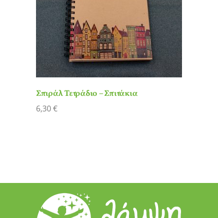
Σπιράλ Τετράδιο – Σπιτάκια
6,30
€