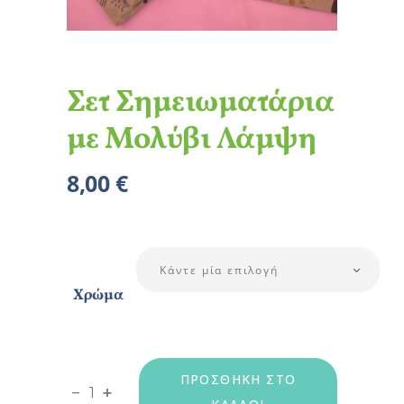
Σετ Σημειωματάρια
με Μολύβι Λάμψη
8,00
€
Κάντε μία επιλογή
Χρώμα
ΠΡΟΣΘΉΚΗ ΣΤΟ
Σετ Σημειωματάρια με Μολύβι Λάμψη quant
-
+