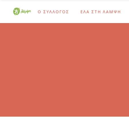
Ο ΣΥΛΛΟΓΟΣ
ΕΛΑ ΣΤΗ ΛΑΜΨΗ
Ίδρυση και Σκοπός
Ως Τακτικό Μέλος
Το Έργο Μας
Ως Αρωγό Μέλος
Χρονολόγιο
Γίνε Εθελοντής Μας
Ίδρυση και Σκοπός
Ως Τακτικό Μέλος
Διοικητικό Συμβούλιο – Προσωπικό
Ως Δότης Αιμοπεταλί
Το Έργο Μας
Ως Αρωγό Μέλος
Ψυχοκοινωνική Ομάδα
Ως Δότης Μυελού Τω
Χρονολόγιο
Γίνε Εθελοντής Μας
Ομάδα Δράμας
Με Εταιρικές Δράσεις 
Διοικητικό Συμβούλιο – Προσωπικό
Ως Δότης Αιμοπεταλίων
Οι Εθελοντές Μας
Ψυχοκοινωνική Ομάδα
Ως Δότης Μυελού Των Ο
Καρκίνος Παιδικής-Εφηβικής Ηλικίας
Ομάδα Δράμας
Με Εταιρικές Δράσεις ΕΚ
Μετά τη Θεραπεία
Οι Εθελοντές Μας
Καρκίνος Παιδικής-Εφηβικής Ηλικίας
Μετά τη Θεραπεία