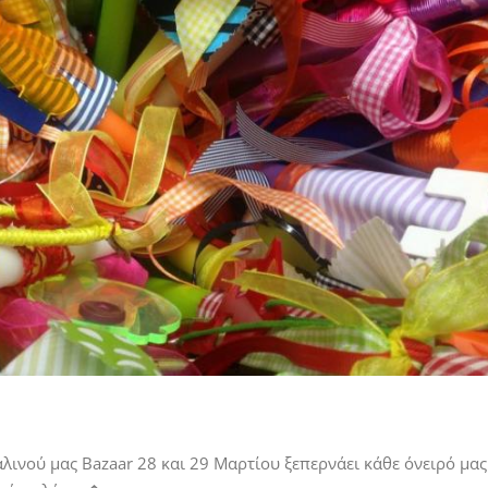
λινού μας Bazaar 28 και 29 Μαρτίου ξεπερνάει κάθε όνειρό μας