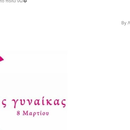
από πολύ νω�
By