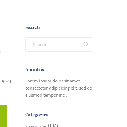
Search
Search
for:
υ.
About us
Λάμψη
Lorem ipsum dolor sit amet,
consectetur adipisicing elit, sed do
eiusmod tempor inci.
Categories
(194)
Ανακοινώσεις