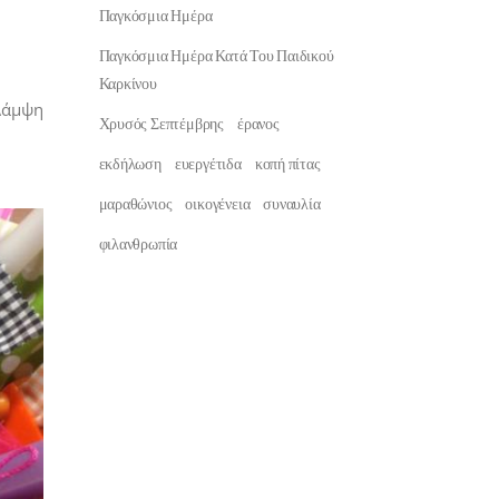
Παγκόσμια Ημέρα
Παγκόσμια Ημέρα Κατά Του Παιδικού
Καρκίνου
Λάμψη
Χρυσός Σεπτέμβρης
έρανος
εκδήλωση
ευεργέτιδα
κοπή πίτας
μαραθώνιος
οικογένεια
συναυλία
φιλανθρωπία