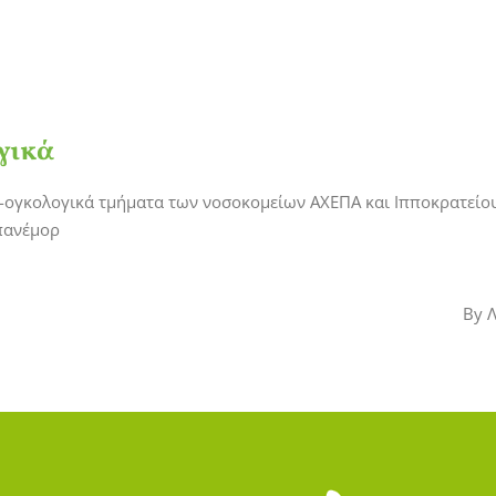
γικά
ο-ογκολογικά τμήματα των νοσοκομείων ΑΧΕΠΑ και Ιπποκρατείο
πανέμορ
By