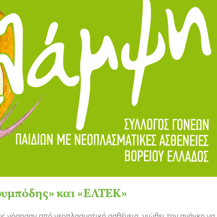
Ζουμπόδης» και «ΕΛΤΕΚ»
ς νόσησαν από νεοπλασματική ασθένεια, νιώθει την ανάγκη να