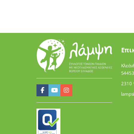
Επι
Κλεάν
54453
2310 
lamps