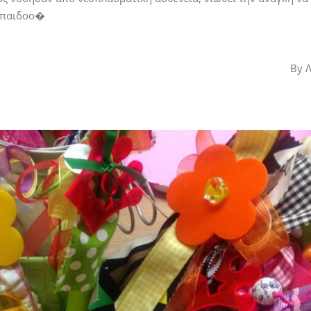
ο παιδοο�
By