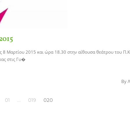
2015
 8 Μαρτίου 2015 και ώρα 18.30 στην αίθουσα θεάτρου του Π.Κ.
κας στις Γυ�
By
01
…
019
020