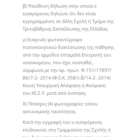
β) Υπεύθυνη δήλωση στην οποία ο
εισαγόμενος δηλώνει ότι δεν είναι
εγγεγραμμένος σε άλλη Σχολή ή Τμήμα της
Τριτοβάθμιας Εκπαίδευσης της Ελλάδας.
γ) Ευκρινές φωτοαντίγραφο
πιστοποιητικού διαπίστωσης της πάθησης
από την αρμόδια επταμελή Επιτροπή του
νοσοκομείου, που έχει συσταθεί,
σύμφωνα με την αρ. πρωτ. Φ.151/17897/
Β6/7-2- 2014 (Φ.Ε.Κ. 358/τ.Β΄/14-2- 2014)
Κοινή Υπουργική Απόφαση ή Απόφαση
του ΚΕ.Σ.Υ. μετά από ένσταση.
δ) Τέσσερις (4) φωτογραφίες τύπου
αστυνομικής ταυτότητας.
Κατά την εγγραφή του ο εισαγόμενος
επιδεικνύει στη Γραμματεία της Σχολής ή