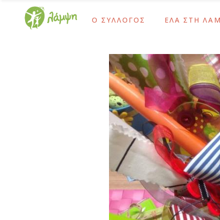
Ο ΣΥΛΛΟΓΟΣ
ΕΛΑ ΣΤΗ ΛΑ
Ίδρυση και Σκοπός
Ως Τακτικό Μέλο
Το Έργο Μας
Ως Αρωγό Μέλος
Χρονολόγιο
Γίνε Εθελοντής 
Ίδρυση και Σκοπός
Ως Τακτικό Μέλο
Διοικητικό Συμβούλιο – Προσωπικό
Ως Δότης Αιμοπ
Το Έργο Μας
Ως Αρωγό Μέλος
Ψυχοκοινωνική Ομάδα
Ως Δότης Μυελο
Χρονολόγιο
Γίνε Εθελοντής 
Ομάδα Δράμας
Με Εταιρικές Δρ
Διοικητικό Συμβούλιο – Προσωπικό
Ως Δότης Αιμοπ
Οι Εθελοντές Μας
Ψυχοκοινωνική Ομάδα
Ως Δότης Μυελο
Καρκίνος Παιδικής-Εφηβικής Ηλικίας
Ομάδα Δράμας
Με Εταιρικές Δρ
Μετά τη Θεραπεία
Οι Εθελοντές Μας
Καρκίνος Παιδικής-Εφηβικής Ηλικίας
Μετά τη Θεραπεία