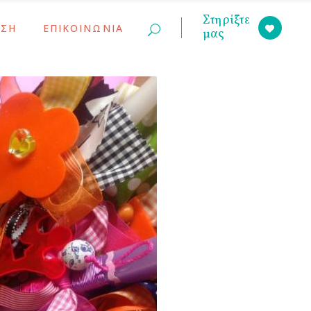
Στηρίξτε
ΣΗ
ΕΠΙΚΟΙΝΩΝΙΑ
μας
ινώσεις
ς Γονέων
ινώσεις
ς Γονέων