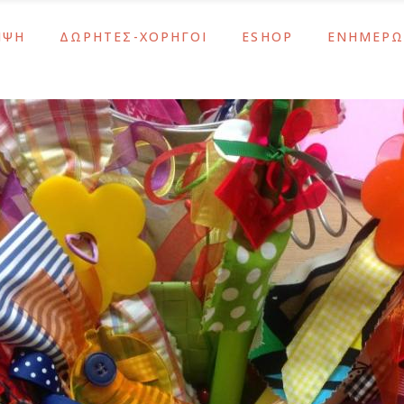
ΜΨΗ
ΔΩΡΗΤΕΣ-ΧΟΡΗΓΟΙ
ESHOP
ΕΝΗΜΕΡΩ
ς
Υποστηρίξτε το Έργο Μας
Λάμψη
Νέα – Ανακο
Αθανασία Τσακίρη
Κοσμήματα – Αξεσουάρ
Ενημερώσει
Μας
ΙΣΝ / SNF
Σχολικά & Είδη Γραφείου
Εκδηλώσεις
ς
Υποστηρίξτε το Έργο Μας
Λάμψη
Νέα – Ανακο
εταλίων
Χορηγοί-Υποστηρικτές
Δώρα
Αθανασία Τσακίρη
Κοσμήματα – Αξεσουάρ
Ενημερώσει
ύ Των Οστών
Εποχιακά
Μας
ΙΣΝ / SNF
Σχολικά & Είδη Γραφείου
Εκδηλώσεις
άσεις ΕΚΕ
εταλίων
Χορηγοί-Υποστηρικτές
Δώρα
ύ Των Οστών
Εποχιακά
άσεις ΕΚΕ