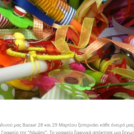
λινού μας Bazaar 28 και 29 Μαρτίου ξεπερνάει κάθε όνειρό μα
 Γραφείο της “Λάμψης”. Το γραφείο ξαφνικά απόκτησε μια ξεχω