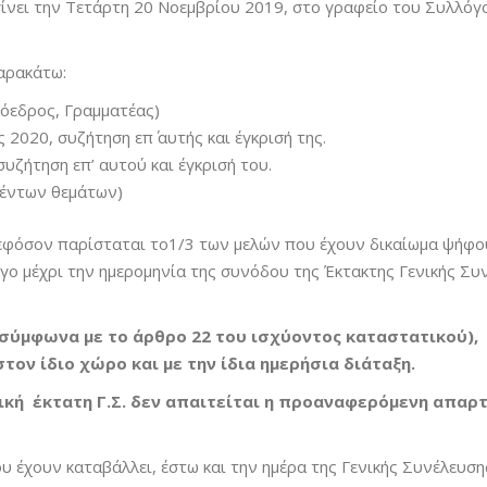
γίνει την Τετάρτη 20 Νοεμβρίου 2019, στο γραφείο του Συλλόγ
παρακάτω:
όεδρος, Γραμματέας)
 2020, συζήτηση επ΄ αυτής και έγκρισή της.
ζήτηση επ’ αυτού και έγκρισή του.
θέντων θεμάτων)
 εφόσον παρίσταται το1/3 των μελών που έχουν δικαίωμα ψήφου
γο μέχρι την ημερομηνία της συνόδου της Έκτακτης Γενικής Σ
σύμφωνα με το άρθρο 22 του ισχύοντος καταστατικού), 
τον ίδιο χώρο και με την ίδια ημερήσια διάταξη.
ική έκτατη Γ.Σ. δεν απαιτείται η προαναφερόμενη απαρ
υ έχουν καταβάλλει, έστω και την ημέρα της Γενικής Συνέλευση