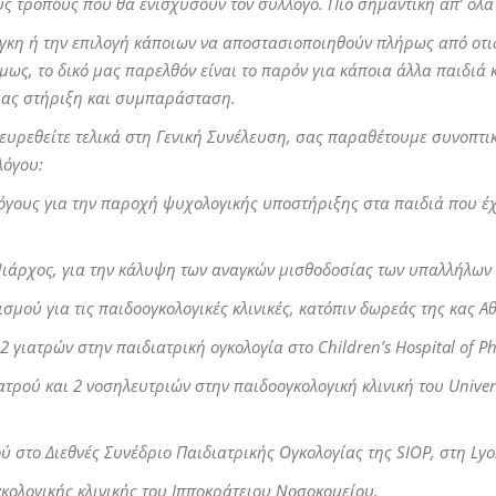
ς τρόπους που θα ενισχύσουν τον σύλλογο. Πιο σημαντική απ’ όλα
γκη ή την επιλογή κάποιων να αποστασιοποιηθούν πλήρως από οτιδ
ς, το δικό μας παρελθόν είναι το παρόν για κάποια άλλα παιδιά κ
μας στήριξη και συμπαράσταση.
ρευρεθείτε τελικά στη Γενική Συνέλευση, σας παραθέτουμε συνοπτι
λόγου:
υς για την παροχή ψυχολογικής υποστήριξης στα παιδιά που έχο
άρχος, για την κάλυψη των αναγκών μισθοδοσίας των υπαλλήλων
ού για τις παιδοογκολογικές κλινικές, κατόπιν δωρεάς της κας Α
 γιατρών στην παιδιατρική ογκολογία στο
Children
’
s
Hospital
of
Ph
ρού και 2 νοσηλευτριών στην παιδοογκολογική κλινική του
Univer
 στο Διεθνές Συνέδριο Παιδιατρικής Ογκολογίας της
SIOP
, στη
Ly
ολογικής κλινικής του Ιπποκράτειου Νοσοκομείου.