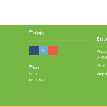
Επι
Κλεάν
54453
2310 
lamps