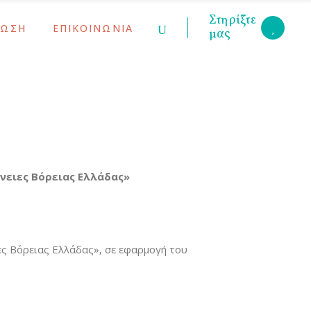
Στηρίξτε
ΡΩΣΗ
ΕΠΙΚΟΙΝΩΝΙΑ
μας
κοινώσεις
ις Γονέων
υ
ς
κοινώσεις
ις Γονέων
υ
ς
νειες Βόρειας Ελλάδας»
ς Βόρειας Ελλάδας», σε εφαρμογή του