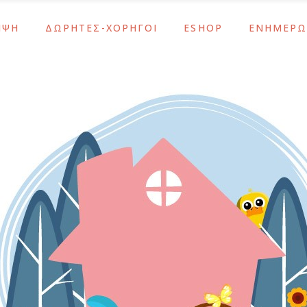
ΜΨΗ
ΔΩΡΗΤΕΣ-ΧΟΡΗΓΟΙ
ESHOP
ΕΝΗΜΕΡΩ
ς
Υποστηρίξτε το Έργο Μας
Λάμψη
Νέα – Ανακο
Αθανασία Τσακίρη
Κοσμήματα – Αξεσουάρ
Ενημερώσει
Μας
ΙΣΝ / SNF
Σχολικά & Είδη Γραφείου
Εκδηλώσεις
ς
Υποστηρίξτε το Έργο Μας
Λάμψη
Νέα – Ανακο
εταλίων
Χορηγοί-Υποστηρικτές
Δώρα
Αθανασία Τσακίρη
Κοσμήματα – Αξεσουάρ
Ενημερώσει
ύ Των Οστών
Εποχιακά
Μας
ΙΣΝ / SNF
Σχολικά & Είδη Γραφείου
Εκδηλώσεις
άσεις ΕΚΕ
εταλίων
Χορηγοί-Υποστηρικτές
Δώρα
ύ Των Οστών
Εποχιακά
άσεις ΕΚΕ