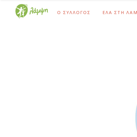
Ο ΣΥΛΛΟΓΟΣ
ΕΛΑ ΣΤΗ ΛΑ
Ίδρυση και Σκοπός
Ως Τακτικό Μέλο
Το Έργο Μας
Ως Αρωγό Μέλος
Χρονολόγιο
Γίνε Εθελοντής 
Ίδρυση και Σκοπός
Ως Τακτικό Μέλο
Διοικητικό Συμβούλιο – Προσωπικό
Ως Δότης Αιμοπ
Το Έργο Μας
Ως Αρωγό Μέλος
Ψυχοκοινωνική Ομάδα
Ως Δότης Μυελο
Χρονολόγιο
Γίνε Εθελοντής 
Ομάδα Δράμας
Με Εταιρικές Δρ
Διοικητικό Συμβούλιο – Προσωπικό
Ως Δότης Αιμοπ
Οι Εθελοντές Μας
Ψυχοκοινωνική Ομάδα
Ως Δότης Μυελο
Καρκίνος Παιδικής-Εφηβικής Ηλικίας
Ομάδα Δράμας
Με Εταιρικές Δρ
Μετά τη Θεραπεία
Οι Εθελοντές Μας
Καρκίνος Παιδικής-Εφηβικής Ηλικίας
Μετά τη Θεραπεία