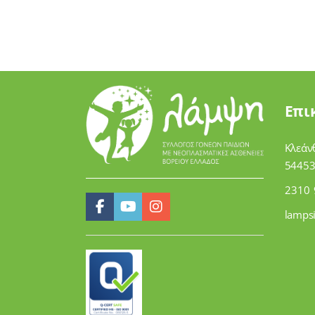
Επι
Κλεάν
54453
2310 
lamps