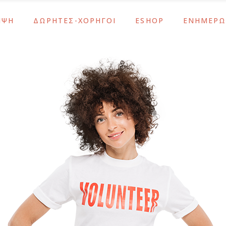
ΜΨΗ
ΔΩΡΗΤΕΣ-ΧΟΡΗΓΟΙ
ESHOP
ΕΝΗΜΕΡΩ
ς
Υποστηρίξτε το Έργο Μας
Λάμψη
Νέα – Ανακο
Αθανασία Τσακίρη
Κοσμήματα – Αξεσουάρ
Ενημερώσει
Μας
ΙΣΝ / SNF
Σχολικά & Είδη Γραφείου
Εκδηλώσεις
ς
Υποστηρίξτε το Έργο Μας
Λάμψη
Νέα – Ανακο
εταλίων
Χορηγοί-Υποστηρικτές
Δώρα
Αθανασία Τσακίρη
Κοσμήματα – Αξεσουάρ
Ενημερώσει
ύ Των Οστών
Εποχιακά
Μας
ΙΣΝ / SNF
Σχολικά & Είδη Γραφείου
Εκδηλώσεις
άσεις ΕΚΕ
εταλίων
Χορηγοί-Υποστηρικτές
Δώρα
ύ Των Οστών
Εποχιακά
άσεις ΕΚΕ