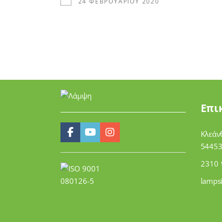
24 ΦΕΒΡΟΥΑΡΊΟΥ 2020
Επι
Κλεάν
54453
2310 
lamps