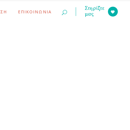
Στηρίξτε
ΣΗ
ΕΠΙΚΟΙΝΩΝΙΑ
μας
ινώσεις
ς Γονέων
ινώσεις
ς Γονέων