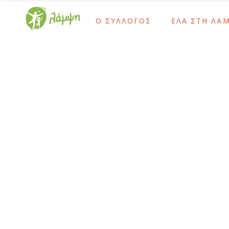
Ο ΣΥΛΛΟΓΟΣ
ΕΛΑ ΣΤΗ ΛΑ
Ίδρυση και Σκοπός
Ως Τακτικό Μέλο
Το Έργο Μας
Ως Αρωγό Μέλος
Χρονολόγιο
Γίνε Εθελοντής 
Ίδρυση και Σκοπός
Ως Τακτικό Μέλο
Διοικητικό Συμβούλιο – Προσωπικό
Ως Δότης Αιμοπ
Το Έργο Μας
Ως Αρωγό Μέλος
Ψυχοκοινωνική Ομάδα
Ως Δότης Μυελο
Χρονολόγιο
Γίνε Εθελοντής 
Ομάδα Δράμας
Με Εταιρικές Δρ
Διοικητικό Συμβούλιο – Προσωπικό
Ως Δότης Αιμοπ
Οι Εθελοντές Μας
Ψυχοκοινωνική Ομάδα
Ως Δότης Μυελο
Καρκίνος Παιδικής-Εφηβικής Ηλικίας
Ομάδα Δράμας
Με Εταιρικές Δρ
Μετά τη Θεραπεία
Οι Εθελοντές Μας
Καρκίνος Παιδικής-Εφηβικής Ηλικίας
Μετά τη Θεραπεία