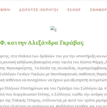
ΑΜΨΗ
ΔΩΡΗΤΕΣ-ΧΟΡΗΓΟΙ
ESHOP
ΕΝΗΜΕ
λος
Υποστηρίξτε το Έργο Μας
Λάμψη
Νέα – Ανα
ος
Αθανασία Τσακίρη
Κοσμήματα – Αξεσουάρ
Ενημερώσε
ς Μας
ΙΣΝ / SNF
Σχολικά & Είδη Γραφείο
Εκδηλώσει
λος
Υποστηρίξτε το Έργο Μας
Λάμψη
Νέα – Ανα
πεταλίων
Χορηγοί-Υποστηρικτές
Δώρα
ος
Αθανασία Τσακίρη
Κοσμήματα – Αξεσουάρ
Ενημερώσε
.Φ. και την Αλεξάνδρα Γκράβας
λού Των Οστών
Εποχιακά
ς Μας
ΙΣΝ / SNF
Σχολικά & Είδη Γραφείο
Εκδηλώσει
ράσεις ΕΚΕ
της, στα πλαίσια των δράσεών του για την υποστήριξη κοιν
πεταλίων
Χορηγοί-Υποστηρικτές
Δώρα
α μουσική εκδήλωση βασισμένη στην ταινία του Κώστα Φέρρη „Ρ
λού Των Οστών
Εποχιακά
λη της Φρανκφούρτης. Τα έσοδα της συναυλίας, συμπεριλαμβα
ράσεις ΕΚΕ
υ Συλλόγου Γονέων Παιδιών με Νεοπλασματικές Ασθένειες Βορε
κή ασθένεια να συνεχίσουν να έχουν μια αξιοπρεπή αντιμετώπι
γο Ελλήνων Επιστημόνων και τον Πρόεδρο του Συλλόγου Δρ. Κυ
διά που διοργάνωσαν! Επίσης, ο Σύλλογος νιώθει την ανάγκη να
ώρο της Παλαιάς Όπερας, στέλνοντας με αυτό τον τρόπο μηνύμ
στούμε ιδιαίτερα τη μεσόφωνο κα. Αλεξάνδρα Γκράβας και τον π