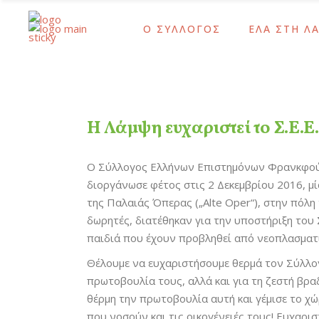
Ο ΣΥΛΛΟΓΟΣ
ΕΛΑ ΣΤΗ Λ
Ίδρυση και Σκοπός
Ως Τακτικό Μέ
Το Έργο Μας
Ως Αρωγό Μέλ
Χρονολόγιο
Γίνε Εθελοντή
Ίδρυση και Σκοπός
Ως Τακτικό Μέ
Διοικητικό Συμβούλιο – Προσωπικό
Ως Δότης Αιμο
Το Έργο Μας
Ως Αρωγό Μέλ
Η Λάμψη ευχαριστεί το Σ.Ε.Ε
Ψυχοκοινωνική Ομάδα
Ως Δότης Μυε
Χρονολόγιο
Γίνε Εθελοντή
Ομάδα Δράμας
Με Εταιρικές Δ
Ο Σύλλογος Ελλήνων Επιστημόνων Φρανκφούρ
Διοικητικό Συμβούλιο – Προσωπικό
Ως Δότης Αιμο
Οι Εθελοντές Μας
διοργάνωσε φέτος στις 2 Δεκεμβρίου 2016, μί
Ψυχοκοινωνική Ομάδα
Ως Δότης Μυε
Καρκίνος Παιδικής-Εφηβικής Ηλικίας
της Παλαιάς Όπερας („Alte Oper“), στην πό
Ομάδα Δράμας
Με Εταιρικές Δ
δωρητές, διατέθηκαν για την υποστήριξη το
Μετά τη Θεραπεία
Οι Εθελοντές Μας
παιδιά που έχουν προβληθεί από νεοπλασματι
Καρκίνος Παιδικής-Εφηβικής Ηλικίας
Θέλουμε να ευχαριστήσουμε θερμά τον Σύλλο
πρωτοβουλία τους, αλλά και για τη ζεστή βρα
Μετά τη Θεραπεία
θέρμη την πρωτοβουλία αυτή και γέμισε το χ
που νοσούν και τις οικογένειές τους! Ευχαρι