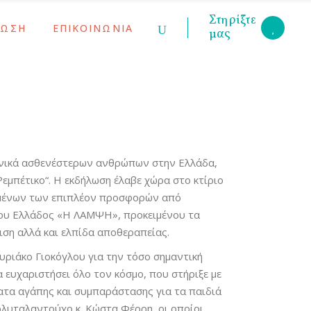
Στηρίξτε
ΡΩΣΗ
ΕΠΙΚΟΙΝΩΝΙΑ
μας
κοινώσεις
ις Γονέων
υ
ς
κοινώσεις
ις Γονέων
υ
ς
ωνικά ασθενέστερων ανθρώπων στην Ελλάδα,
εμπέτικο“. H εκδήλωση έλαβε χώρα στο κτίριο
νομένων των επιπλέον προσφορών από
ίου Ελλάδος «Η ΛΑΜΨH», προκειμένου τα
ση αλλά και ελπίδα αποθεραπείας.
ριάκο Γιοκόγλου για την τόσο σημαντική
 ευχαριστήσει όλο τον κόσμο, που στήριξε με
ατα αγάπης και συμπαράστασης για τα παιδιά
ολυταλαντούχο κ. Κώστα Φέρρη, οι οποίοι