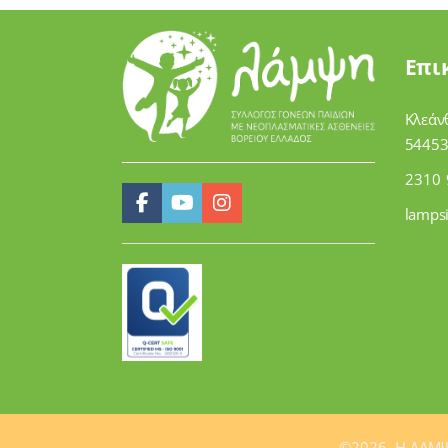
Επι
Κλεάν
54453
2310 
lamps
©2026. H ΛΑΜΨ