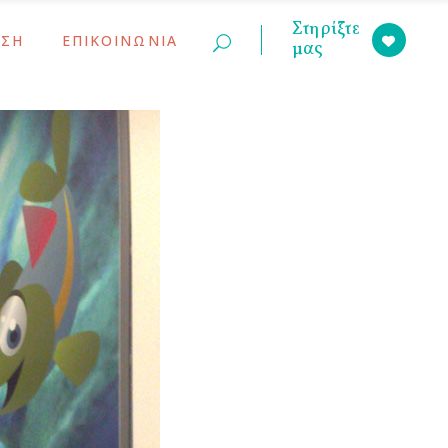
Στηρίξτε
ΣΗ
ΕΠΙΚΟΙΝΩΝΙΑ
μας
ινώσεις
ς Γονέων
ινώσεις
ς Γονέων