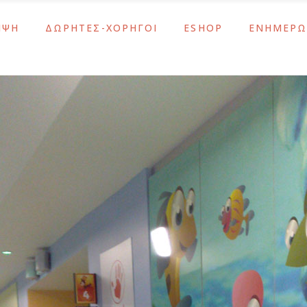
ΜΨΗ
ΔΩΡΗΤΕΣ-ΧΟΡΗΓΟΙ
ESHOP
ΕΝΗΜΕΡΩ
ς
Υποστηρίξτε το Έργο Μας
Λάμψη
Νέα – Ανακο
Αθανασία Τσακίρη
Κοσμήματα – Αξεσουάρ
Ενημερώσει
Μας
ΙΣΝ / SNF
Σχολικά & Είδη Γραφείου
Εκδηλώσεις
ς
Υποστηρίξτε το Έργο Μας
Λάμψη
Νέα – Ανακο
εταλίων
Χορηγοί-Υποστηρικτές
Δώρα
Αθανασία Τσακίρη
Κοσμήματα – Αξεσουάρ
Ενημερώσει
ύ Των Οστών
Εποχιακά
Μας
ΙΣΝ / SNF
Σχολικά & Είδη Γραφείου
Εκδηλώσεις
άσεις ΕΚΕ
εταλίων
Χορηγοί-Υποστηρικτές
Δώρα
ύ Των Οστών
Εποχιακά
άσεις ΕΚΕ