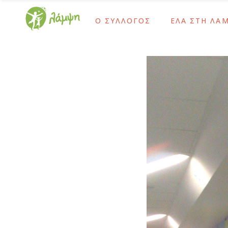
Ο ΣΥΛΛΟΓΟΣ
ΕΛΑ ΣΤΗ ΛΑ
Ίδρυση και Σκοπός
Ως Τακτικό Μέλο
Το Έργο Μας
Ως Αρωγό Μέλος
Χρονολόγιο
Γίνε Εθελοντής 
Ίδρυση και Σκοπός
Ως Τακτικό Μέλο
Διοικητικό Συμβούλιο – Προσωπικό
Ως Δότης Αιμοπ
Το Έργο Μας
Ως Αρωγό Μέλος
Ψυχοκοινωνική Ομάδα
Ως Δότης Μυελο
Χρονολόγιο
Γίνε Εθελοντής 
Ομάδα Δράμας
Με Εταιρικές Δρ
Διοικητικό Συμβούλιο – Προσωπικό
Ως Δότης Αιμοπ
Οι Εθελοντές Μας
Ψυχοκοινωνική Ομάδα
Ως Δότης Μυελο
Καρκίνος Παιδικής-Εφηβικής Ηλικίας
Ομάδα Δράμας
Με Εταιρικές Δρ
Μετά τη Θεραπεία
Οι Εθελοντές Μας
Καρκίνος Παιδικής-Εφηβικής Ηλικίας
Μετά τη Θεραπεία