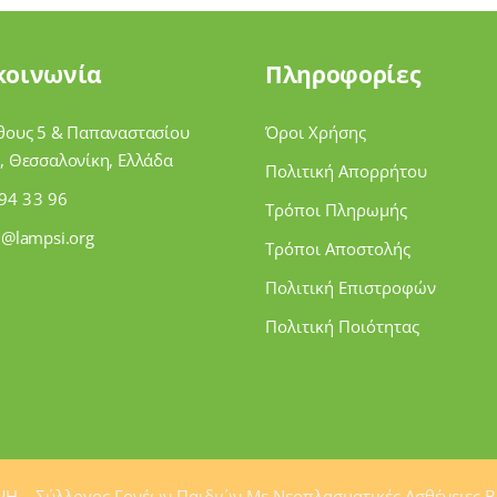
κοινωνία
Πληροφορίες
θους 5 & Παπαναστασίου
Όροι Χρήσης
, Θεσσαλονίκη, Ελλάδα
Πολιτική Απορρήτου
94 33 96
Τρόποι Πληρωμής
i@lampsi.org
Τρόποι Αποστολής
Πολιτική Επιστροφών
Πολιτική Ποιότητας
Η – Σύλλογος Γονέων Παιδιών Mε Νεοπλασματικές Ασθένειες Β