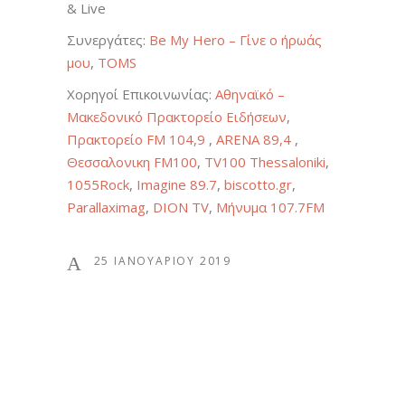
& Live
Συνεργάτες:
Be My Hero – Γίνε ο ήρωάς
μου
,
TOMS
Χορηγοί Επικοινωνίας:
Αθηναϊκό –
Μακεδονικό Πρακτορείο Ειδήσεων
,
Πρακτορείο FM 104,9
,
ARENA 89,4
,
Θεσσαλονικη FM100
,
TV100 Thessaloniki
,
1055Rock
,
Imagine 89.7
,
biscotto.gr
,
Parallaximag
,
DION TV
,
Μήνυμα 107.7FM
25 ΙΑΝΟΥΑΡΊΟΥ 2019