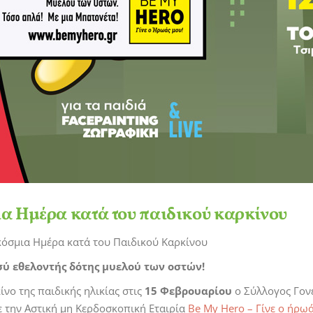
 Ημέρα κατά του παιδικού καρκίνου
κόσμια Ημέρα κατά του Παιδικού Καρκίνου
σύ εθελοντής δότης μυελού των οστών!
νο της παιδικής ηλικίας στις
15 Φεβρουαρίου
ο Σύλλογος Γον
 την Αστική μη Κερδοσκοπική Εταιρία
Be My Hero – Γίνε ο ήρω