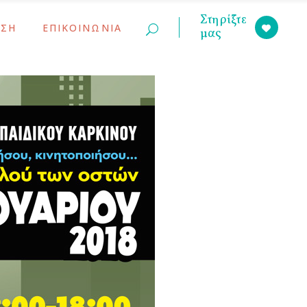
Στηρίξτε
ΣΗ
ΕΠΙΚΟΙΝΩΝΙΑ
μας
ινώσεις
ς Γονέων
ινώσεις
ς Γονέων