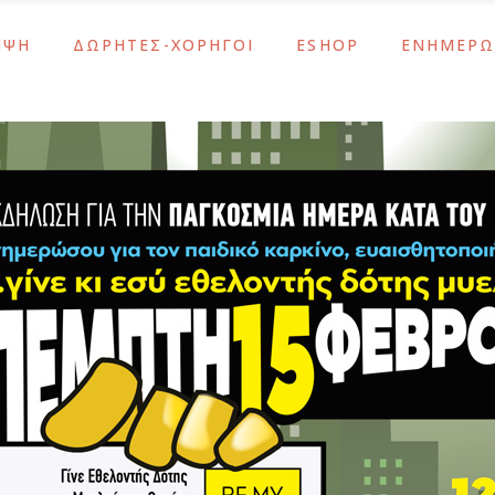
ΜΨΗ
ΔΩΡΗΤΕΣ-ΧΟΡΗΓΟΙ
ESHOP
ΕΝΗΜΕΡΩ
ς
Υποστηρίξτε το Έργο Μας
Λάμψη
Νέα – Ανακο
Αθανασία Τσακίρη
Κοσμήματα – Αξεσουάρ
Ενημερώσει
Μας
ΙΣΝ / SNF
Σχολικά & Είδη Γραφείου
Εκδηλώσεις
ς
Υποστηρίξτε το Έργο Μας
Λάμψη
Νέα – Ανακο
εταλίων
Χορηγοί-Υποστηρικτές
Δώρα
Αθανασία Τσακίρη
Κοσμήματα – Αξεσουάρ
Ενημερώσει
ύ Των Οστών
Εποχιακά
Μας
ΙΣΝ / SNF
Σχολικά & Είδη Γραφείου
Εκδηλώσεις
άσεις ΕΚΕ
εταλίων
Χορηγοί-Υποστηρικτές
Δώρα
ύ Των Οστών
Εποχιακά
άσεις ΕΚΕ