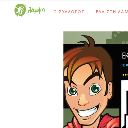
Ο ΣΥΛΛΟΓΟΣ
ΕΛΑ ΣΤΗ ΛΑ
Ίδρυση και Σκοπός
Ως Τακτικό Μέλο
Το Έργο Μας
Ως Αρωγό Μέλος
Χρονολόγιο
Γίνε Εθελοντής 
Ίδρυση και Σκοπός
Ως Τακτικό Μέλο
Διοικητικό Συμβούλιο – Προσωπικό
Ως Δότης Αιμοπ
Το Έργο Μας
Ως Αρωγό Μέλος
Ψυχοκοινωνική Ομάδα
Ως Δότης Μυελο
Χρονολόγιο
Γίνε Εθελοντής 
Ομάδα Δράμας
Με Εταιρικές Δρ
Διοικητικό Συμβούλιο – Προσωπικό
Ως Δότης Αιμοπ
Οι Εθελοντές Μας
Ψυχοκοινωνική Ομάδα
Ως Δότης Μυελο
Καρκίνος Παιδικής-Εφηβικής Ηλικίας
Ομάδα Δράμας
Με Εταιρικές Δρ
Μετά τη Θεραπεία
Οι Εθελοντές Μας
Καρκίνος Παιδικής-Εφηβικής Ηλικίας
Μετά τη Θεραπεία