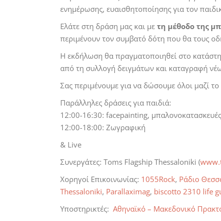
ενημέρωσης, ευαισθητοποίησης για τον παιδ
Ελάτε στη δράση μας και με
τη μέθοδο της μ
περιμένουν τον συμβατό δότη που θα τους οδ
H εκδήλωση θα πραγματοποιηθεί στο κατάστ
από τη συλλογή δειγμάτων και καταγραφή νέω
Σας περιμένουμε για να δώσουμε όλοι μαζί το 
Παράλληλες δράσεις για παιδιά:
12:00-16:30: facepainting, μπαλονοκατασκευέ
12:00-18:00: Ζωγραφική
& Live
Συνεργάτες: Toms Flagship Thessaloniki (
www.t
Χορηγοί Επικοινωνίας:
1055Rock
,
Ράδιο Θεσσ
Thessaloniki
,
Parallaximag
,
biscotto 2310 life g
Υποστηρικτές:
Αθηναϊκό – Μακεδονικό Πρακτ