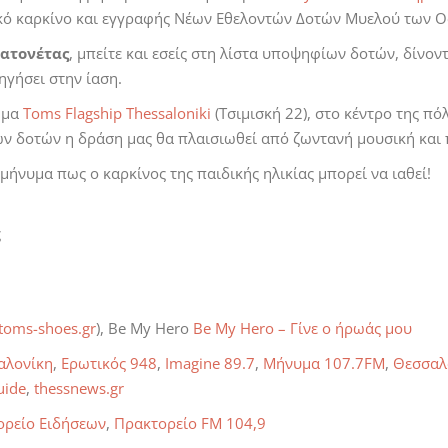
ικό καρκίνο και εγγραφής Νέων Εθελοντών Δοτών Μυελού των Ο
πατονέτας
, μπείτε και εσείς στη λίστα υποψηφίων δοτών, δίνον
ηγήσει στην ίαση.
ημα
Toms Flagship Thessaloniki
(Τσιμισκή 22), στο κέντρο της πόλ
ν δοτών η δράση μας θα πλαισιωθεί από ζωντανή μουσική και 
μήνυμα πως ο καρκίνος της παιδικής ηλικίας μπορεί να ιαθεί!
ς
oms-shoes.gr
), Be My Hero
Be My Hero – Γίνε ο ήρωάς μου
αλονίκη
,
Ερωτικός 948
,
Imagine 89.7
,
Μήνυμα 107.7FM
,
Θεσσαλ
uide
,
thessnews.gr
ορείο Ειδήσεων
,
Πρακτορείο FM 104,9