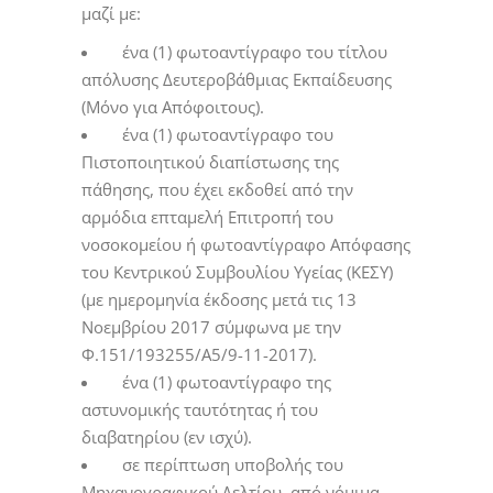
μαζί με:
ένα (1) φωτοαντίγραφο του τίτλου
απόλυσης Δευτεροβάθμιας Εκπαίδευσης
(Μόνο για Απόφοιτους).
ένα (1) φωτοαντίγραφο του
Πιστοποιητικού διαπίστωσης της
πάθησης, που έχει εκδοθεί από την
αρμόδια επταμελή Επιτροπή του
νοσοκομείου ή φωτοαντίγραφο Απόφασης
του Κεντρικού Συμβουλίου Υγείας (ΚΕΣΥ)
(με ημερομηνία έκδοσης μετά τις 13
Νοεμβρίου 2017 σύμφωνα με την
Φ.151/193255/Α5/9-11-2017).
ένα (1) φωτοαντίγραφο της
αστυνομικής ταυτότητας ή του
διαβατηρίου (εν ισχύ).
σε περίπτωση υποβολής του
Μηχανογραφικού Δελτίου, από νόμιμα