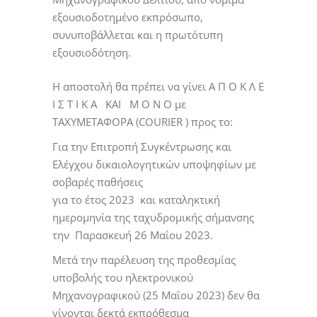
εξουσιοδοτημένο εκπρόσωπο,
συνυποβάλλεται και η πρωτότυπη
εξουσιοδότηση.
Η αποστολή θα πρέπει να γίνει Α Π Ο Κ Λ Ε
Ι Σ Τ Ι Κ Α ΚΑΙ Μ Ο Ν Ο με
ΤΑΧΥΜΕΤΑΦΟΡΑ (COURIER ) προς το:
Για την Επιτροπή Συγκέντρωσης και
Ελέγχου δικαιολογητικών υποψηφίων με
σοβαρές παθήσεις
για το έτος 2023 και καταληκτική
ημερομηνία της ταχυδρομικής σήμανσης
την Παρασκευή 26 Μαΐου 2023.
Μετά την παρέλευση της προθεσμίας
υποβολής του ηλεκτρονικού
Μηχανογραφικού (25 Μαΐου 2023) δεν θα
γίνονται δεκτά εκπρόθεσμα