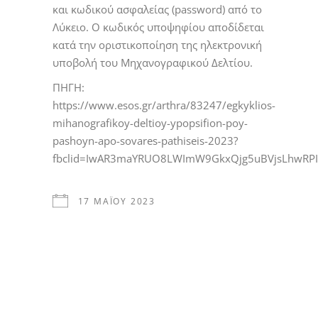
και κωδικού ασφαλείας (password) από το
Λύκειο. Ο κωδικός υποψηφίου αποδίδεται
κατά την οριστικοποίηση της ηλεκτρονική
υποβολή του Μηχανογραφικού Δελτίου.
ΠΗΓΗ:
https://www.esos.gr/arthra/83247/egkyklios-
mihanografikoy-deltioy-ypopsifion-poy-
pashoyn-apo-sovares-pathiseis-2023?
fbclid=IwAR3maYRUO8LWImW9GkxQjg5uBVjsLhwRPI
17 ΜΑΪ́ΟΥ 2023