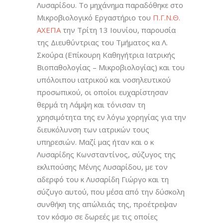
Λυσαρίδου. Το μηχάνημα παραδόθηκε στο
Μικροβιολογικό Εργαστήριο του
Π.Γ.Ν.Θ.
ΑΧΕΠΑ
την Τρίτη 13 Ιουνίου, παρουσία
της Διευθύντριας του Τμήματος κα Λ.
Σκούρα (Επίκουρη Καθηγήτρια Ιατρικής
Βιοπαθολογίας – Μικροβιολογίας) και του
υπόλοιπου ιατρικού και νοσηλευτικού
προσωπικού, οι οποίοι ευχαρίστησαν
θερμά τη Λάμψη και τόνισαν τη
χρησιμότητα της εν λόγω χορηγίας για την
διευκόλυνση των ιατρικών τους
υπηρεσιών. Μαζί μας ήταν και ο κ
Λυσαρίδης Κωνσταντίνος, σύζυγος της
εκλιπούσης Μένης Λυσαρίδου, με τον
αδερφό του κ Λυσαρίδη Γιώργο και τη
σύζυγο αυτού, που μέσα από την δύσκολη
συνθήκη της απώλειάς της, προέτρεψαν
τον κόσμο σε δωρεές με τις οποίες