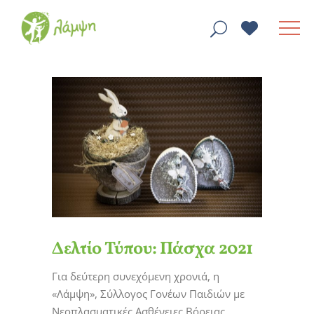
Δελτίο Τύπου: Πάσχα 2021
Για δεύτερη συνεχόμενη χρονιά, η
«Λάμψη», Σύλλογος Γονέων Παιδιών με
Νεοπλασματικές Ασθένειες Βόρειας