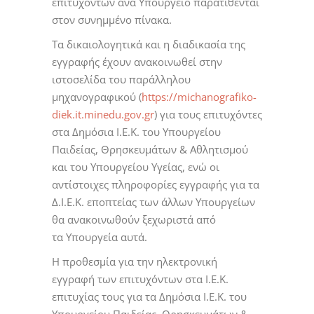
επιτυχόντων ανά Υπουργείο παρατίθενται
στον συνημμένο πίνακα.
Τα δικαιολογητικά και η διαδικασία της
εγγραφής έχουν ανακοινωθεί στην
ιστοσελίδα του παράλληλου
μηχανογραφικού (
https://michanografiko-
diek.it.minedu.gov.gr
) για τους επιτυχόντες
στα Δημόσια Ι.Ε.Κ. του Υπουργείου
Παιδείας, Θρησκευμάτων & Αθλητισμού
και του Υπουργείου Υγείας, ενώ οι
αντίστοιχες πληροφορίες εγγραφής για τα
Δ.Ι.Ε.Κ. εποπτείας των άλλων Υπουργείων
θα ανακοινωθούν ξεχωριστά από
τα Υπουργεία αυτά.
Η προθεσμία για την ηλεκτρονική
εγγραφή των επιτυχόντων στα Ι.Ε.Κ.
επιτυχίας τους για τα Δημόσια Ι.Ε.Κ. του
Υπουργείου Παιδείας, Θρησκευμάτων &