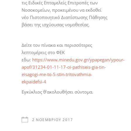
τις Ειδικές Επταμελείς Επιτροπές των
Νοσοκομείων, προκειμένου να εκδοθεί
νέο Πιστοποιητικό Διαπίστωσης Πάθησης
βάσει της ισχύουσας νομοθεσίας.
Δείτε τον πίνακα και περισσότερες
λεπτομέρεις στο ΦΕΚ
εδω:
https://www.minedu.gov.gr/ypapegan/ypour-
apof/31234-01-11-17-oi-pathiseis-gia-tin-
eisagogi-me-to-5-stin-tritovathmia-
ekpaidefsi-4
Εγκύκλιος θ’ακολουθήσει σύντομα.
2 ΝΟΕΜΒΡΊΟΥ 2017