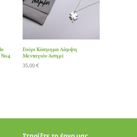
le
Γούρι Κόσμημα Λάμψη
 Νο4
Μενταγιόν Ασημί
35,00
€
Στηρίξτε το έργο μας