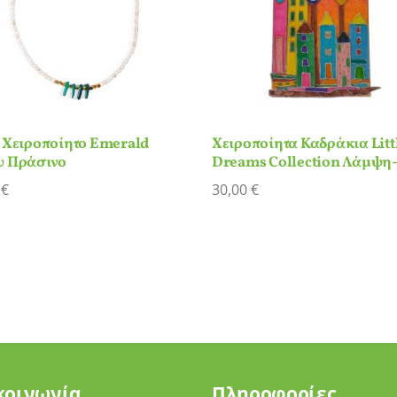
 Χειροποίητο Emerald
Χειροποίητα Καδράκια Litt
υ Πράσινο
Dreams Collection Λάμψη-
0
€
30,00
€
κοινωνία
Πληροφορίες