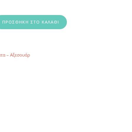
Wishbone Με Τυρκουάζ Χάντρε Σετ 3τμχ quantity
ΠΡΟΣΘΉΚΗ ΣΤΟ ΚΑΛΆΘΙ
τα – Αξεσουάρ