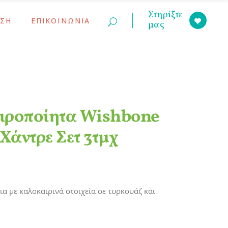
Στηρίξτε
ΣΗ
ΕΠΙΚΟΙΝΩΝΙΑ
μας
ινώσεις
ς Γονέων
ινώσεις
ς Γονέων
ειροποίητα Wishbone
Χάντρε Σετ 3τμχ
ια με καλοκαιρινά στοιχεία σε τυρκουάζ και