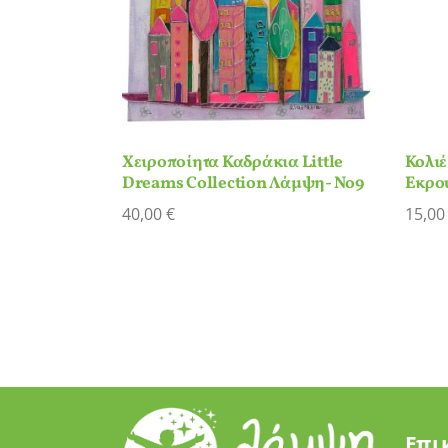
Χειροποίητα Καδράκια Little
Κολιέ
Dreams Collection Λάμψη- Νο9
Εκρο
40,00
€
15,0
Επι