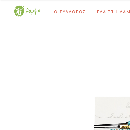
Ο ΣΥΛΛΟΓΟΣ
ΕΛΑ ΣΤΗ ΛΑ
Ίδρυση και Σκοπός
Ως Τακτικό Μέλο
Το Έργο Μας
Ως Αρωγό Μέλος
Χρονολόγιο
Γίνε Εθελοντής 
Ίδρυση και Σκοπός
Ως Τακτικό Μέλο
Διοικητικό Συμβούλιο – Προσωπικό
Ως Δότης Αιμοπ
Το Έργο Μας
Ως Αρωγό Μέλος
Ψυχοκοινωνική Ομάδα
Ως Δότης Μυελο
Χρονολόγιο
Γίνε Εθελοντής 
Ομάδα Δράμας
Με Εταιρικές Δρ
Διοικητικό Συμβούλιο – Προσωπικό
Ως Δότης Αιμοπε
Οι Εθελοντές Μας
Ψυχοκοινωνική Ομάδα
Ως Δότης Μυελο
Καρκίνος Παιδικής-Εφηβικής Ηλικίας
Ομάδα Δράμας
Με Εταιρικές Δρ
Μετά τη Θεραπεία
Οι Εθελοντές Μας
Καρκίνος Παιδικής-Εφηβικής Ηλικίας
Μετά τη Θεραπεία