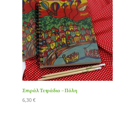
Σπιράλ Τετράδιο – Πόλη
6,30
€