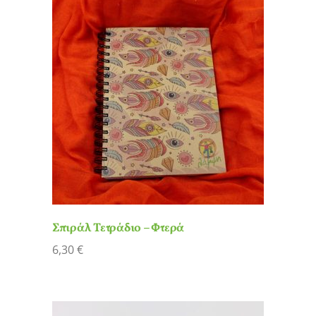
Σπιράλ Τετράδιο – Φτερά
6,30
€