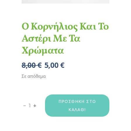
Ο Κορνήλιος Και Το
Αστέρι Με Τα
Χρώματα
8,00
€
5,00
€
Original
Η
price
τρέχουσα
Σε απόθεμα
was:
τιμή
8,00 €.
είναι:
5,00 €.
ΠΡΟΣΘΉΚΗ ΣΤΟ
Ο Κορνήλιος Και Το Αστέρι Με Τα Χρώματα 
-
+
ΚΑΛΆΘΙ