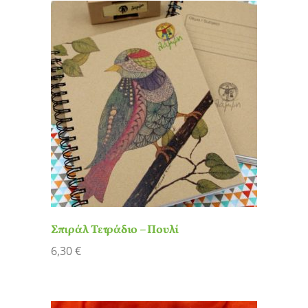
Σπιράλ Τετράδιο – Πουλί
6,30
€