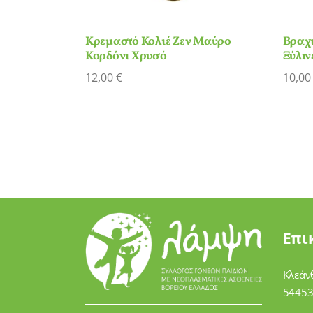
Κρεμαστό Κολιέ Ζεν Μαύρο
Βραχι
Κορδόνι Χρυσό
Ξύλιν
12,00
€
10,0
Επι
Κλεάν
54453