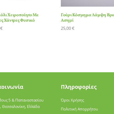
όλι Χειροποίητο Με
Γούρι Κόσμημα Λάμψη Βρα
ες Χάντρες Φυσικό
Ασημί
0
€
25,00
€
κοινωνία
Πληροφορίες
θους 5 & Παπαναστασίου
Όροι Χρήσης
, Θεσσαλονίκη, Ελλάδα
Πολιτική Απορρήτου