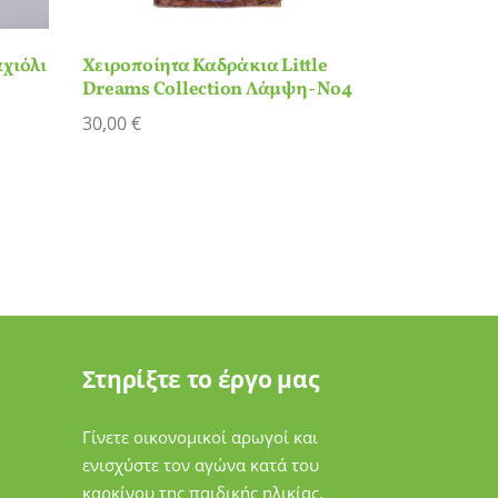
χιόλι
Χειροποίητα Καδράκια Little
Dreams Collection Λάμψη- Νο4
30,00
€
Στηρίξτε το έργο μας
Γίνετε οικονομικοί αρωγοί και
ενισχύστε τον αγώνα κατά του
καρκίνου της παιδικής ηλικίας.