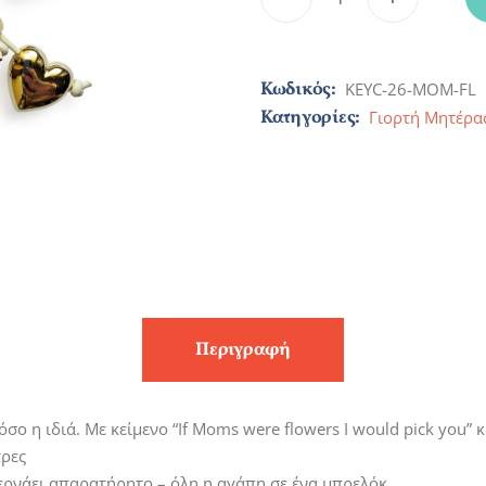
Κωδικός:
KEYC-26-MOM-FL
Κατηγορίες:
Γιορτή Μητέρα
Περιγραφή
όσο η ιδιά. Με κείμενο “If Moms were flowers I would pick you
τρες
ερνάει απαρατήρητο – όλη η αγάπη σε ένα μπρελόκ.