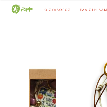
Ο ΣΥΛΛΟΓΟΣ
ΕΛΑ ΣΤΗ ΛΑ
Ίδρυση και Σκοπός
Ως Τακτικό Μέλο
Το Έργο Μας
Ως Αρωγό Μέλος
Χρονολόγιο
Γίνε Εθελοντής 
Ίδρυση και Σκοπός
Ως Τακτικό Μέλο
Διοικητικό Συμβούλιο – Προσωπικό
Ως Δότης Αιμοπ
Το Έργο Μας
Ως Αρωγό Μέλος
Ψυχοκοινωνική Ομάδα
Ως Δότης Μυελο
Χρονολόγιο
Γίνε Εθελοντής 
Ομάδα Δράμας
Με Εταιρικές Δρ
Διοικητικό Συμβούλιο – Προσωπικό
Ως Δότης Αιμοπε
Οι Εθελοντές Μας
Ψυχοκοινωνική Ομάδα
Ως Δότης Μυελο
Καρκίνος Παιδικής-Εφηβικής Ηλικίας
Ομάδα Δράμας
Με Εταιρικές Δρ
Μετά τη Θεραπεία
Οι Εθελοντές Μας
Καρκίνος Παιδικής-Εφηβικής Ηλικίας
Μετά τη Θεραπεία